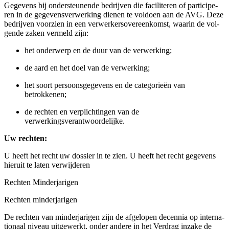
Gege­vens bij onder­steu­nen­de bedrij­ven die faci­li­te­ren of par­ti­ci­pe­
ren in de gege­vens­ver­wer­king die­nen te vol­doen aan de AVG. Deze
bedrij­ven voor­zien in een ver­wer­kers­over­een­komst, waar­in de vol­
gen­de zaken ver­meld zijn:
het onder­werp en de duur van de verwerking;
de aard en het doel van de verwerking;
het soort per­soons­ge­ge­vens en de cate­go­rie­ën van
betrokkenen;
de rech­ten en ver­plich­tin­gen van de
verwerkingsverantwoordelijke.
Uw rech­ten:
U heeft het recht uw dos­sier in te zien. U heeft het recht gege­vens
hier­uit te laten verwijderen
Rech­ten Minderjarigen
Rech­ten minderjarigen
De rech­ten van min­der­ja­ri­gen zijn de afge­lo­pen decen­nia op inter­na­
ti­o­naal niveau uit­ge­werkt, onder ande­re in het Ver­drag inza­ke de