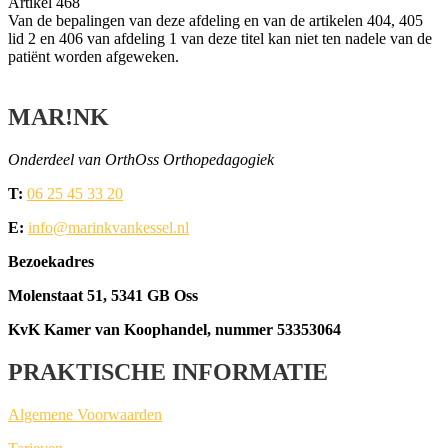
Arti­kel 468
Van de bepa­lin­gen van deze afde­ling en van de arti­ke­len 404, 405
lid 2 en 406 van afde­ling 1 van deze titel kan niet ten nade­le van de
pati­ënt wor­den afgeweken.
MAR!NK
Onder­deel van OrthOss Orthopedagogiek
T:
06 25 45 33 20
E:
info@marinkvankessel.nl
Bezoe­kadres
Molen­staat 51, 5341 GB Oss
KvK Kamer van Koop­han­del, num­mer 53353064
PRAKTISCHE INFORMATIE
Alge­me­ne Voorwaarden