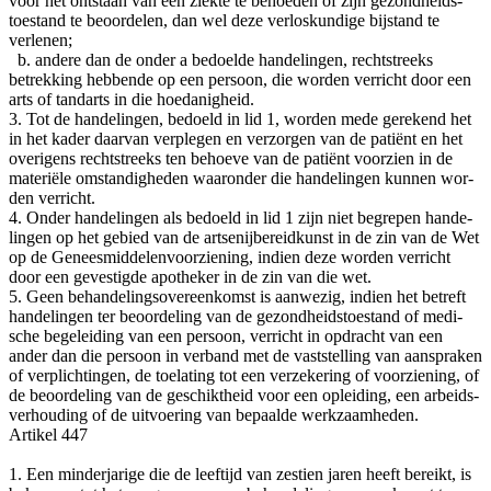
voor het ont­staan van een ziek­te te behoe­den of zijn gezond­heids­
toe­stand te beoor­de­len, dan wel deze ver­los­kun­di­ge bij­stand te
verlenen;
b. ande­re dan de onder a bedoel­de han­de­lin­gen, recht­streeks
betrek­king heb­ben­de op een per­soon, die wor­den ver­richt door een
arts of tand­arts in die hoedanigheid.
3. Tot de han­de­lin­gen, bedoeld in lid 1, wor­den mede gere­kend het
in het kader daar­van ver­ple­gen en ver­zor­gen van de pati­ënt en het
ove­ri­gens recht­streeks ten behoe­ve van de pati­ënt voor­zien in de
mate­ri­ë­le omstan­dig­he­den waar­on­der die han­de­lin­gen kun­nen wor­
den verricht.
4. Onder han­de­lin­gen als bedoeld in lid 1 zijn niet begre­pen han­de­
lin­gen op het gebied van de art­se­nij­be­reid­kunst in de zin van de Wet
op de Genees­mid­de­len­voor­zie­ning, indien deze wor­den ver­richt
door een geves­tig­de apo­the­ker in de zin van die wet.
5. Geen behan­de­lings­over­een­komst is aan­we­zig, indien het betreft
han­de­lin­gen ter beoor­de­ling van de gezond­heids­toe­stand of medi­
sche bege­lei­ding van een per­soon, ver­richt in opdracht van een
ander dan die per­soon in ver­band met de vast­stel­ling van aan­spra­ken
of ver­plich­tin­gen, de toe­la­ting tot een ver­ze­ke­ring of voor­zie­ning, of
de beoor­de­ling van de geschikt­heid voor een oplei­ding, een arbeids­
ver­hou­ding of de uit­voe­ring van bepaal­de werkzaamheden.
Arti­kel 447
1. Een min­der­ja­ri­ge die de leef­tijd van zes­tien jaren heeft bereikt, is