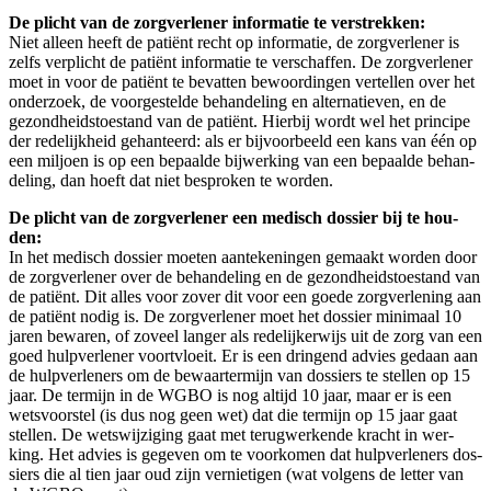
De plicht van de zorg­ver­le­ner infor­ma­tie te ver­strek­ken:
Niet alleen heeft de pati­ënt recht op infor­ma­tie, de zorg­ver­le­ner is
zelfs ver­plicht de pati­ënt infor­ma­tie te ver­schaf­fen. De zorg­ver­le­ner
moet in voor de pati­ënt te bevat­ten bewoor­din­gen ver­tel­len over het
onder­zoek, de voor­ge­stel­de behan­de­ling en alter­na­tie­ven, en de
gezond­heids­toe­stand van de pati­ënt. Hier­bij wordt wel het prin­ci­pe
der rede­lijk­heid gehan­teerd: als er bij­voor­beeld een kans van één op
een mil­joen is op een bepaal­de bij­wer­king van een bepaal­de behan­
de­ling, dan hoeft dat niet bespro­ken te worden.
De plicht van de zorg­ver­le­ner een medisch dos­sier bij te hou­
den:
In het medisch dos­sier moe­ten aan­te­ke­nin­gen gemaakt wor­den door
de zorg­ver­le­ner over de behan­de­ling en de gezond­heids­toe­stand van
de pati­ënt. Dit alles voor zover dit voor een goe­de zorg­ver­le­ning aan
de pati­ënt nodig is. De zorg­ver­le­ner moet het dos­sier mini­maal 10
jaren bewa­ren, of zoveel lan­ger als rede­lij­ker­wijs uit de zorg van een
goed hulp­ver­le­ner voort­vloeit. Er is een drin­gend advies gedaan aan
de hulp­ver­le­ners om de bewaar­ter­mijn van dos­siers te stel­len op 15
jaar. De ter­mijn in de WGBO is nog altijd 10 jaar, maar er is een
wets­voor­stel (is dus nog geen wet) dat die ter­mijn op 15 jaar gaat
stel­len. De wets­wij­zi­ging gaat met terug­wer­ken­de kracht in wer­
king. Het advies is gege­ven om te voor­ko­men dat hulp­ver­le­ners dos­
siers die al tien jaar oud zijn ver­nie­ti­gen (wat vol­gens de let­ter van