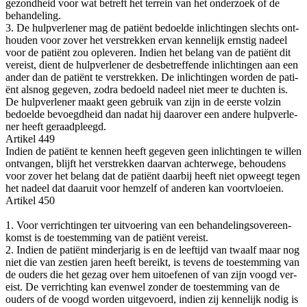
gezond­heid voor wat betreft het ter­rein van het onder­zoek of de
behandeling.
3. De hulp­ver­le­ner mag de pati­ënt bedoel­de inlich­tin­gen slechts ont­
hou­den voor zover het ver­strek­ken ervan ken­ne­lijk ern­stig nadeel
voor de pati­ënt zou ople­ve­ren. Indien het belang van de pati­ënt dit
ver­eist, dient de hulp­ver­le­ner de des­be­tref­fen­de inlich­tin­gen aan een
ander dan de pati­ënt te ver­strek­ken. De inlich­tin­gen wor­den de pati­
ënt als­nog gege­ven, zodra bedoeld nadeel niet meer te duch­ten is.
De hulp­ver­le­ner maakt geen gebruik van zijn in de eer­ste vol­zin
bedoel­de bevoegd­heid dan nadat hij daar­over een ande­re hulp­ver­le­
ner heeft geraadpleegd.
Arti­kel 449
Indien de pati­ënt te ken­nen heeft gege­ven geen inlich­tin­gen te wil­len
ont­van­gen, blijft het ver­strek­ken daar­van ach­ter­we­ge, behou­dens
voor zover het belang dat de pati­ënt daar­bij heeft niet opweegt tegen
het nadeel dat daar­uit voor hem­zelf of ande­ren kan voortvloeien.
Arti­kel 450
1. Voor ver­rich­tin­gen ter uit­voe­ring van een behan­de­lings­over­een­
komst is de toe­stem­ming van de pati­ënt vereist.
2. Indien de pati­ënt min­der­ja­rig is en de leef­tijd van twaalf maar nog
niet die van zes­tien jaren heeft bereikt, is tevens de toe­stem­ming van
de ouders die het gezag over hem uit­oe­fe­nen of van zijn voogd ver­
eist. De ver­rich­ting kan even­wel zon­der de toe­stem­ming van de
ouders of de voogd wor­den uit­ge­voerd, indien zij ken­ne­lijk nodig is