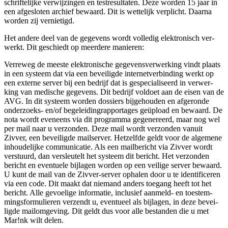
schrif­te­lij­ke ver­wij­zin­gen en test­re­sul­ta­ten. Deze wor­den 15 jaar in
een afge­slo­ten archief bewaard. Dit is wet­te­lijk ver­plicht. Daar­na
wor­den zij vernietigd.
Het ande­re deel van de gege­vens wordt vol­le­dig elek­tro­nisch ver­
werkt. Dit geschiedt op meer­de­re manieren:
Ver­re­weg de mees­te elek­tro­ni­sche gege­vens­ver­wer­king vindt plaats
in een sys­teem dat via een bevei­lig­de inter­net­ver­bin­ding werkt op
een exter­ne ser­ver bij een bedrijf dat is gespe­ci­a­li­seerd in ver­wer­
king van medi­sche gege­vens. Dit bedrijf vol­doet aan de eisen van de
AVG. In dit sys­teem wor­den dos­siers bij­ge­hou­den en afge­ron­de
onder­zoeks- en/of bege­lei­dingrap­por­ta­ges geüpload en bewaard. De
nota wordt even­eens via dit pro­gram­ma gege­ne­reerd, maar nog wel
per mail naar u ver­zon­den. Deze mail wordt ver­zon­den van­uit
Zivver, een bevei­lig­de mail­ser­ver. Het­zelf­de geldt voor de alge­me­ne
inhou­de­lij­ke com­mu­ni­ca­tie. Als een mail­be­richt via Zivver wordt
ver­stuurd, dan ver­sleu­telt het sys­teem dit bericht. Het ver­zon­den
bericht en even­tu­e­le bij­la­gen wor­den op een vei­li­ge ser­ver bewaard.
U kunt de mail van de Zivver-ser­ver opha­len door u te iden­ti­fi­ce­ren
via een code. Dit maakt dat nie­mand anders toe­gang heeft tot het
bericht. Alle gevoe­li­ge infor­ma­tie, inclu­sief aan­meld- en toe­stem­
mings­for­mu­lie­ren ver­zendt u, even­tu­eel als bij­la­gen, in deze bevei­
lig­de mailom­ge­ving. Dit geldt dus voor alle bestan­den die u met
Mar!nk wilt delen.