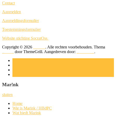
Con­tact
Aan­mel­den
Aan­mel­dings­for­mu­lier
Toe­stem­mings­for­mu­lier
Web­si­te stich­ting SocratOss
Copyright © 2026
Mar!nk
. Alle rechten voorbehouden. Thema
Suffice
door ThemeGrill. Aangedreven door:
WordPress
.
Mar!nk
sluiten
Home
Wie is Marink / HBdPC
Wat biedt Marink