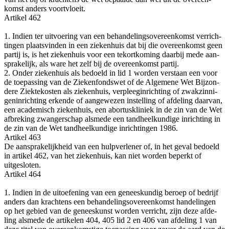
komst anders voortvloeit.
Arti­kel 462
1. Indien ter uit­voe­ring van een behan­de­lings­over­een­komst ver­rich­
tin­gen plaats­vin­den in een zie­ken­huis dat bij die over­een­komst geen
par­tij is, is het zie­ken­huis voor een tekort­ko­ming daar­bij mede aan­
spra­ke­lijk, als ware het zelf bij de over­een­komst partij.
2. Onder zie­ken­huis als bedoeld in lid 1 wor­den ver­staan een voor
de toe­pas­sing van de Zie­ken­fonds­wet of de Alge­me­ne Wet Bij­zon­
de­re Ziek­te­kos­ten als zie­ken­huis, ver­pleeg­in­rich­ting of zwak­zin­ni­
gen­in­rich­ting erken­de of aan­ge­we­zen instel­ling of afde­ling daar­van,
een aca­de­misch zie­ken­huis, een abor­tus­kli­niek in de zin van de Wet
afbre­king zwan­ger­schap als­me­de een tand­heel­kun­di­ge inrich­ting in
de zin van de Wet tand­heel­kun­di­ge inrich­tin­gen 1986.
Arti­kel 463
De aan­spra­ke­lijk­heid van een hulp­ver­le­ner of, in het geval bedoeld
in arti­kel 462, van het zie­ken­huis, kan niet wor­den beperkt of
uitgesloten.
Arti­kel 464
1. Indien in de uit­oe­fe­ning van een genees­kun­dig beroep of bedrijf
anders dan krach­tens een behan­de­lings­over­een­komst han­de­lin­gen
op het gebied van de genees­kunst wor­den ver­richt, zijn deze afde­
ling als­me­de de arti­ke­len 404, 405 lid 2 en 406 van afde­ling 1 van