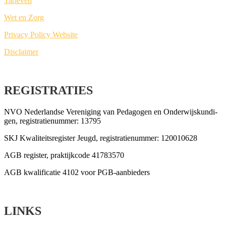
Tarie­ven
Wet en Zorg
Pri­va­cy Poli­cy Website
Dis­clai­mer
REGISTRATIES
NVO Neder­land­se Ver­e­ni­ging van Peda­go­gen en Onder­wijs­kun­di­
gen, regi­stra­tie­num­mer: 13795
SKJ Kwa­li­teits­re­gis­ter Jeugd, regi­stra­tie­num­mer: 120010628
AGB regis­ter, prak­tijk­co­de 41783570
AGB kwa­li­fi­ca­tie 4102 voor PGB-aanbieders
LINKS