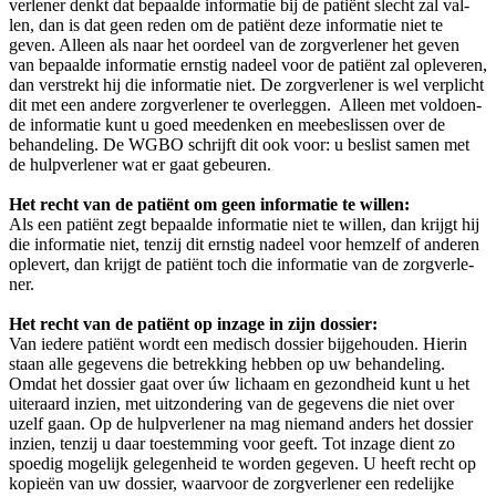
ver­le­ner denkt dat bepaal­de infor­ma­tie bij de pati­ënt slecht zal val­
len, dan is dat geen reden om de pati­ënt deze infor­ma­tie niet te
geven. Alleen als naar het oor­deel van de zorg­ver­le­ner het geven
van bepaal­de infor­ma­tie ern­stig nadeel voor de pati­ënt zal ople­ve­ren,
dan ver­strekt hij die infor­ma­tie niet. De zorg­ver­le­ner is wel ver­plicht
dit met een ande­re zorg­ver­le­ner te over­leg­gen. Alleen met vol­doen­
de infor­ma­tie kunt u goed mee­den­ken en mee­be­slis­sen over de
behan­de­ling. De WGBO schrijft dit ook voor: u beslist samen met
de hulp­ver­le­ner wat er gaat gebeu­ren.
Het recht van de pati­ënt om geen infor­ma­tie te wil­len:
Als een pati­ënt zegt bepaal­de infor­ma­tie niet te wil­len, dan krijgt hij
die infor­ma­tie niet, ten­zij dit ern­stig nadeel voor hem­zelf of ande­ren
ople­vert, dan krijgt de pati­ënt toch die infor­ma­tie van de zorg­ver­le­
ner.
Het recht van de pati­ënt op inza­ge in zijn dos­sier:
Van iede­re pati­ënt wordt een medisch dos­sier bij­ge­hou­den. Hier­in
staan alle gege­vens die betrek­king heb­ben op uw behan­de­ling.
Omdat het dos­sier gaat over úw lichaam en gezond­heid kunt u het
uiter­aard inzien, met uit­zon­de­ring van de gege­vens die niet over
uzelf gaan. Op de hulp­ver­le­ner na mag nie­mand anders het dos­sier
inzien, ten­zij u daar toe­stem­ming voor geeft. Tot inza­ge dient zo
spoe­dig moge­lijk gele­gen­heid te wor­den gege­ven. U heeft recht op
kopie­ën van uw dos­sier, waar­voor de zorg­ver­le­ner een rede­lij­ke