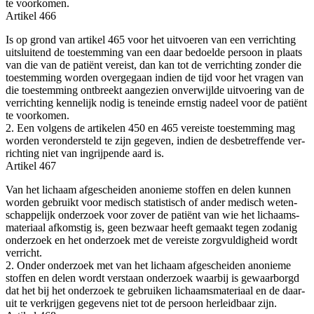
te voorkomen.
Arti­kel 466
Is op grond van arti­kel 465 voor het uit­voe­ren van een ver­rich­ting
uit­slui­tend de toe­stem­ming van een daar bedoel­de per­soon in plaats
van die van de pati­ënt ver­eist, dan kan tot de ver­rich­ting zon­der die
toe­stem­ming wor­den over­ge­gaan indien de tijd voor het vra­gen van
die toe­stem­ming ont­breekt aan­ge­zien onver­wijl­de uit­voe­ring van de
ver­rich­ting ken­ne­lijk nodig is ten­ein­de ern­stig nadeel voor de pati­ënt
te voorkomen.
2. Een vol­gens de arti­ke­len 450 en 465 ver­eis­te toe­stem­ming mag
wor­den ver­on­der­steld te zijn gege­ven, indien de des­be­tref­fen­de ver­
rich­ting niet van ingrij­pen­de aard is.
Arti­kel 467
Van het lichaam afge­schei­den ano­nie­me stof­fen en delen kun­nen
wor­den gebruikt voor medisch sta­tis­tisch of ander medisch weten­
schap­pe­lijk onder­zoek voor zover de pati­ënt van wie het lichaams­
ma­te­ri­aal afkom­stig is, geen bezwaar heeft gemaakt tegen zoda­nig
onder­zoek en het onder­zoek met de ver­eis­te zorg­vul­dig­heid wordt
verricht.
2. Onder onder­zoek met van het lichaam afge­schei­den ano­nie­me
stof­fen en delen wordt ver­staan onder­zoek waar­bij is gewaar­borgd
dat het bij het onder­zoek te gebrui­ken lichaams­ma­te­ri­aal en de daar­
uit te ver­krij­gen gege­vens niet tot de per­soon her­leid­baar zijn.