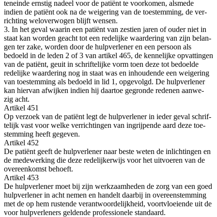
ten­ein­de ern­stig nadeel voor de pati­ënt te voor­ko­men, als­me­de
indien de pati­ënt ook na de wei­ge­ring van de toe­stem­ming, de ver­
rich­ting wel­over­wo­gen blijft wensen.
3. In het geval waar­in een pati­ënt van zes­tien jaren of ouder niet in
staat kan wor­den geacht tot een rede­lij­ke waar­de­ring van zijn belan­
gen ter zake, wor­den door de hulp­ver­le­ner en een per­soon als
bedoeld in de leden 2 of 3 van arti­kel 465, de ken­ne­lij­ke opvat­tin­gen
van de pati­ënt, geuit in schrif­te­lij­ke vorm toen deze tot bedoel­de
rede­lij­ke waar­de­ring nog in staat was en inhou­den­de een wei­ge­ring
van toe­stem­ming als bedoeld in lid 1, opge­volgd. De hulp­ver­le­ner
kan hier­van afwij­ken indien hij daar­toe gegron­de rede­nen aan­we­
zig acht.
Arti­kel 451
Op ver­zoek van de pati­ënt legt de hulp­ver­le­ner in ieder geval schrif­
te­lijk vast voor wel­ke ver­rich­tin­gen van ingrij­pen­de aard deze toe­
stem­ming heeft gegeven.
Arti­kel 452
De pati­ënt geeft de hulp­ver­le­ner naar bes­te weten de inlich­tin­gen en
de mede­wer­king die deze rede­lij­ker­wijs voor het uit­voe­ren van de
over­een­komst behoeft.
Arti­kel 453
De hulp­ver­le­ner moet bij zijn werk­zaam­he­den de zorg van een goed
hulp­ver­le­ner in acht nemen en han­delt daar­bij in over­een­stem­ming
met de op hem rus­ten­de ver­ant­woor­de­lijk­heid, voort­vloei­en­de uit de
voor hulp­ver­le­ners gel­den­de pro­fes­si­o­ne­le standaard.