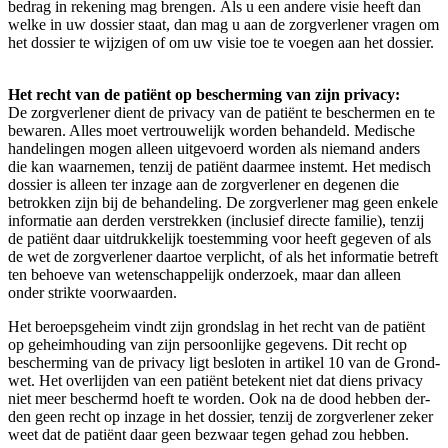
bedrag in reke­ning mag bren­gen. Als u een ande­re visie heeft dan
wel­ke in uw dos­sier staat, dan mag u aan de zorg­ver­le­ner vra­gen om
het dos­sier te wij­zi­gen of om uw visie toe te voe­gen aan het dossier.
Het recht van de pati­ënt op bescher­ming van zijn pri­va­cy:
De zorg­ver­le­ner dient de pri­va­cy van de pati­ënt te bescher­men en te
bewa­ren. Alles moet ver­trou­we­lijk wor­den behan­deld. Medi­sche
han­de­lin­gen mogen alleen uit­ge­voerd wor­den als nie­mand anders
die kan waar­ne­men, ten­zij de pati­ënt daar­mee instemt. Het medisch
dos­sier is alleen ter inza­ge aan de zorg­ver­le­ner en dege­nen die
betrok­ken zijn bij de behan­de­ling. De zorg­ver­le­ner mag geen enke­le
infor­ma­tie aan der­den ver­strek­ken (inclu­sief direc­te fami­lie), ten­zij
de pati­ënt daar uit­druk­ke­lijk toe­stem­ming voor heeft gege­ven of als
de wet de zorg­ver­le­ner daar­toe ver­plicht, of als het infor­ma­tie betreft
ten behoe­ve van weten­schap­pe­lijk onder­zoek, maar dan alleen
onder strik­te voorwaarden.
Het beroeps­ge­heim vindt zijn grond­slag in het recht van de pati­ënt
op geheim­hou­ding van zijn per­soon­lij­ke gege­vens. Dit recht op
bescher­ming van de pri­va­cy ligt beslo­ten in arti­kel 10 van de Grond­
wet. Het over­lij­den van een pati­ënt bete­kent niet dat diens pri­va­cy
niet meer beschermd hoeft te wor­den. Ook na de dood heb­ben der­
den geen recht op inza­ge in het dos­sier, ten­zij de zorg­ver­le­ner zeker
weet dat de pati­ënt daar geen bezwaar tegen gehad zou heb­ben.