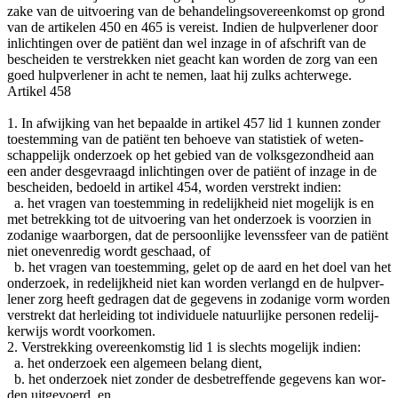
zake van de uit­voe­ring van de behan­de­lings­over­een­komst op grond
van de arti­ke­len 450 en 465 is ver­eist. Indien de hulp­ver­le­ner door
inlich­tin­gen over de pati­ënt dan wel inza­ge in of afschrift van de
beschei­den te ver­strek­ken niet geacht kan wor­den de zorg van een
goed hulp­ver­le­ner in acht te nemen, laat hij zulks achterwege.
Arti­kel 458
1. In afwij­king van het bepaal­de in arti­kel 457 lid 1 kun­nen zon­der
toe­stem­ming van de pati­ënt ten behoe­ve van sta­tis­tiek of weten­
schap­pe­lijk onder­zoek op het gebied van de volks­ge­zond­heid aan
een ander des­ge­vraagd inlich­tin­gen over de pati­ënt of inza­ge in de
beschei­den, bedoeld in arti­kel 454, wor­den ver­strekt indien:
a. het vra­gen van toe­stem­ming in rede­lijk­heid niet moge­lijk is en
met betrek­king tot de uit­voe­ring van het onder­zoek is voor­zien in
zoda­ni­ge waar­bor­gen, dat de per­soon­lij­ke levens­sfeer van de pati­ënt
niet one­ven­re­dig wordt geschaad, of
b. het vra­gen van toe­stem­ming, gelet op de aard en het doel van het
onder­zoek, in rede­lijk­heid niet kan wor­den ver­langd en de hulp­ver­
le­ner zorg heeft gedra­gen dat de gege­vens in zoda­ni­ge vorm wor­den
ver­strekt dat her­lei­ding tot indi­vi­du­e­le natuur­lij­ke per­so­nen rede­lij­
ker­wijs wordt voorkomen.
2. Ver­strek­king over­een­kom­stig lid 1 is slechts moge­lijk indien:
a. het onder­zoek een alge­meen belang dient,
b. het onder­zoek niet zon­der de des­be­tref­fen­de gege­vens kan wor­
den uit­ge­voerd, en