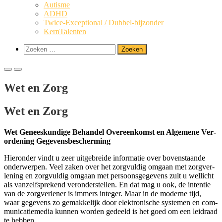
Autis­me
ADHD
Twi­­ce-Excep­­ti­o­­nal / Dubbel-bijzonder
Kern­Ta­len­ten
Toon
Zoeken
zoekformulier
naar:
Primair
Primair
menu
menu
Wet en Zorg
voor
voor
mobiel
desktop
Wet en Zorg
Wet Genees­kun­di­ge Behan­del Over­een­komst en Alge­me­ne Ver­
or­de­ning Gegevensbescherming
Hier­on­der vindt u zeer uit­ge­brei­de infor­ma­tie over boven­staan­de
onder­wer­pen. Veel zaken over het zorg­vul­dig omgaan met zorg­ver­
le­ning en zorg­vul­dig omgaan met per­soons­ge­ge­vens zult u wel­licht
als van­zelf­spre­kend ver­on­der­stel­len. En dat mag u ook, de inten­tie
van de zorg­ver­le­ner is immers inte­ger. Maar in de moder­ne tijd,
waar gege­vens zo gemak­ke­lijk door elek­tro­ni­sche sys­te­men en com­
mu­ni­ca­tie­me­dia kun­nen wor­den gedeeld is het goed om een lei­draad
te hebben.