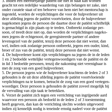
3. Indien een meer­der­ja­ri­ge pati­ënt die niet in staat kan wor­den
geacht tot een rede­lij­ke waar­de­ring van zijn belan­gen ter zake, niet
onder cura­te­le staat of ten behoe­ve van hem niet het men­tor­schap is
inge­steld, wor­den de ver­plich­tin­gen die voor de hulp­ver­le­ner uit
deze afde­ling jegens de pati­ënt voort­vloei­en, door de hulp­ver­le­ner
nage­ko­men jegens de per­soon die daar­toe door de pati­ënt schrif­te­lijk
is gemach­tigd in zijn plaats op te tre­den. Ont­breekt zoda­ni­ge per­
soon, of treedt deze niet op, dan wor­den de ver­plich­tin­gen nage­ko­
men jegens de echt­ge­noot, de gere­gi­streer­de part­ner of ande­re
levens­ge­zel van de pati­ënt, ten­zij deze per­soon dat niet wenst, dan
wel, indien ook zoda­ni­ge per­soon ont­breekt, jegens een ouder, kind,
broer of zus van de pati­ënt, ten­zij deze per­soon dat niet wenst.
4. De hulp­ver­le­ner komt zijn ver­plich­tin­gen na jegens de in de leden
1 en 2 bedoel­de wet­te­lij­ke ver­te­gen­woor­di­gers van de pati­ënt en de
in lid 3 bedoel­de per­so­nen, ten­zij die nako­ming niet ver­e­nig­baar is
met de zorg van een goed hulpverlener.
5. De per­soon jegens wie de hulp­ver­le­ner krach­tens de leden 2 of 3
gehou­den is de uit deze afde­ling jegens de pati­ënt voort­vloei­en­de
ver­plich­tin­gen na te komen, betracht de zorg van een goed ver­te­gen­
woor­di­ger. Deze per­soon is gehou­den de pati­ënt zoveel moge­lijk bij
de ver­vul­ling van zijn taak te betrekken.
6. Ver­zet de pati­ënt zich tegen een ver­rich­ting van ingrij­pen­de aard
waar­voor een per­soon als bedoeld in de leden 2 of 3 toe­stem­ming
heeft gege­ven, dan kan de ver­rich­ting slechts wor­den uit­ge­voerd
indien zij ken­ne­lijk nodig is ten­ein­de ern­stig nadeel voor de pati­ënt