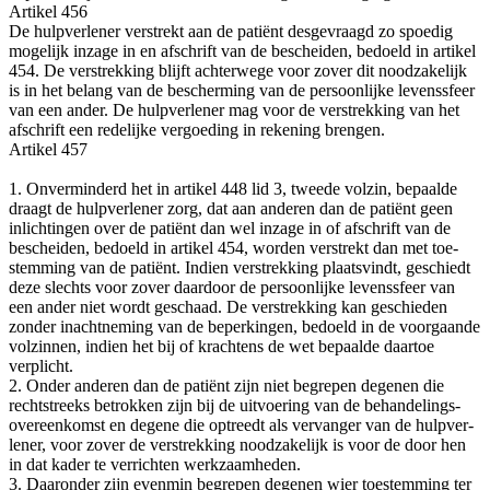
Arti­kel 456
De hulp­ver­le­ner ver­strekt aan de pati­ënt des­ge­vraagd zo spoe­dig
moge­lijk inza­ge in en afschrift van de beschei­den, bedoeld in arti­kel
454. De ver­strek­king blijft ach­ter­we­ge voor zover dit nood­za­ke­lijk
is in het belang van de bescher­ming van de per­soon­lij­ke levens­sfeer
van een ander. De hulp­ver­le­ner mag voor de ver­strek­king van het
afschrift een rede­lij­ke ver­goe­ding in reke­ning brengen.
Arti­kel 457
1. Onver­min­derd het in arti­kel 448 lid 3, twee­de vol­zin, bepaal­de
draagt de hulp­ver­le­ner zorg, dat aan ande­ren dan de pati­ënt geen
inlich­tin­gen over de pati­ënt dan wel inza­ge in of afschrift van de
beschei­den, bedoeld in arti­kel 454, wor­den ver­strekt dan met toe­
stem­ming van de pati­ënt. Indien ver­strek­king plaats­vindt, geschiedt
deze slechts voor zover daar­door de per­soon­lij­ke levens­sfeer van
een ander niet wordt geschaad. De ver­strek­king kan geschie­den
zon­der inacht­ne­ming van de beper­kin­gen, bedoeld in de voor­gaan­de
vol­zin­nen, indien het bij of krach­tens de wet bepaal­de daar­toe
verplicht.
2. Onder ande­ren dan de pati­ënt zijn niet begre­pen dege­nen die
recht­streeks betrok­ken zijn bij de uit­voe­ring van de behan­de­lings­
over­een­komst en dege­ne die optreedt als ver­van­ger van de hulp­ver­
le­ner, voor zover de ver­strek­king nood­za­ke­lijk is voor de door hen
in dat kader te ver­rich­ten werkzaamheden.
3. Daar­on­der zijn even­min begre­pen dege­nen wier toe­stem­ming ter