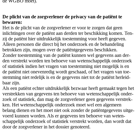
de WGBO moet).
De plicht van de zorg­ver­le­ner de pri­va­cy van de pati­ënt te
bewa­ren:
Het is de plicht van de zorg­ver­le­ner er voor te zor­gen dat geen
inlich­tin­gen over de pati­ënt aan der­den ter beschik­king komen. Ten­
zij de pati­ënt hier uit­druk­ke­lijk toe­stem­ming voor heeft gege­ven.
Alleen per­so­nen die direct bij het onder­zoek en de behan­de­ling
betrok­ken zijn, mogen over de pati­ënt­ge­ge­vens beschik­ken.
Zon­der toe­stem­ming van de pati­ënt kun­nen wel gege­vens aan der­
den ver­strekt wor­den ten behoe­ve van weten­schap­pe­lijk onder­zoek
of sta­tis­tiek indien het vra­gen van toe­stem­ming niet moge­lijk is en
de pati­ënt niet one­ven­re­dig wordt geschaad, of het vra­gen van toe­
stem­ming niet rede­lijk is en de gege­vens niet tot de pati­ënt her­leid­
baar zijn.
Als een pati­ënt ech­ter uit­druk­ke­lijk bezwaar heeft gemaakt tegen het
ver­strek­ken van gege­vens ten behoe­ve van weten­schap­pe­lijk onder­
zoek of sta­tis­tiek, dan mag de zorg­ver­le­ner geen gege­vens ver­strek­
ken. Het weten­schap­pe­lijk onder­zoek moet wel een alge­meen
belang die­nen en het moet niet ook zon­der de pati­ënt­ge­ge­vens uit­ge­
voerd kun­nen wor­den. Als er gege­vens ten behoe­ve van weten­
schap­pe­lijk onder­zoek of sta­tis­tiek ver­strekt wor­den, dan wordt dat
door de zorg­ver­le­ner in het dos­sier genoteerd.