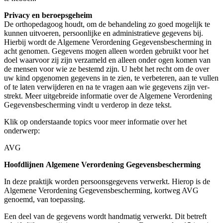
Pri­va­cy en beroeps­ge­heim
De ortho­pe­da­goog houdt, om de behan­de­ling zo goed moge­lijk te
kun­nen uit­voe­ren, per­soon­lij­ke en admi­ni­stra­tie­ve gege­vens bij.
Hier­bij wordt de Alge­me­ne Ver­or­de­ning Gege­vens­be­scher­ming in
acht geno­men. Gege­vens mogen alleen wor­den gebruikt voor het
doel waar­voor zij zijn ver­za­meld en alleen onder ogen komen van
de men­sen voor wie ze bestemd zijn. U hebt het recht om de over
uw kind opge­no­men gege­vens in te zien, te ver­be­te­ren, aan te vul­len
of te laten ver­wij­de­ren en na te vra­gen aan wie gege­vens zijn ver­
strekt. Meer uit­ge­brei­de infor­ma­tie over de Alge­me­ne Ver­or­de­ning
Gege­vens­be­scher­ming vindt u ver­der­op in deze tekst.
Klik op onder­staan­de topics voor meer infor­ma­tie over het
onderwerp:
AVG
Hoofd­lij­nen Alge­me­ne Ver­or­de­ning Gegevensbescherming
In deze prak­tijk wor­den per­soons­ge­ge­vens ver­werkt. Hier­op is de
Alge­me­ne Ver­or­de­ning Gege­vens­be­scher­ming, kort­weg AVG
genoemd, van toepassing.
Een deel van de gege­vens wordt hand­ma­tig ver­werkt. Dit betreft