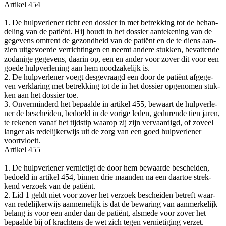
Arti­kel 454
1. De hulp­ver­le­ner richt een dos­sier in met betrek­king tot de behan­
de­ling van de pati­ënt. Hij houdt in het dos­sier aan­te­ke­ning van de
gege­vens omtrent de gezond­heid van de pati­ënt en de te diens aan­
zien uit­ge­voer­de ver­rich­tin­gen en neemt ande­re stuk­ken, bevat­ten­de
zoda­ni­ge gege­vens, daar­in op, een en ander voor zover dit voor een
goe­de hulp­ver­le­ning aan hem nood­za­ke­lijk is.
2. De hulp­ver­le­ner voegt des­ge­vraagd een door de pati­ënt afge­ge­
ven ver­kla­ring met betrek­king tot de in het dos­sier opge­no­men stuk­
ken aan het dos­sier toe.
3. Onver­min­derd het bepaal­de in arti­kel 455, bewaart de hulp­ver­le­
ner de beschei­den, bedoeld in de vori­ge leden, gedu­ren­de tien jaren,
te reke­nen van­af het tijd­stip waar­op zij zijn ver­vaar­digd, of zoveel
lan­ger als rede­lij­ker­wijs uit de zorg van een goed hulp­ver­le­ner
voortvloeit.
Arti­kel 455
1. De hulp­ver­le­ner ver­nie­tigt de door hem bewaar­de beschei­den,
bedoeld in arti­kel 454, bin­nen drie maan­den na een daar­toe strek­
kend ver­zoek van de patiënt.
2. Lid 1 geldt niet voor zover het ver­zoek beschei­den betreft waar­
van rede­lij­ker­wijs aan­ne­me­lijk is dat de bewa­ring van aan­mer­ke­lijk
belang is voor een ander dan de pati­ënt, als­me­de voor zover het
bepaal­de bij of krach­tens de wet zich tegen ver­nie­ti­ging verzet.