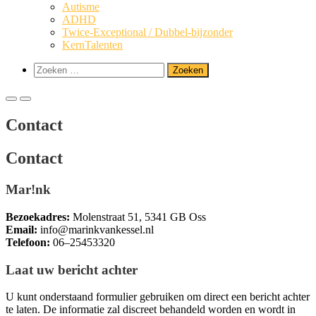
Autis­me
ADHD
Twi­­ce-Excep­­ti­o­­nal / Dubbel-bijzonder
Kern­Ta­len­ten
Toon
Zoeken
zoekformulier
naar:
Primair
Primair
menu
menu
Con­tact
voor
voor
mobiel
desktop
Con­tact
Mar!nk
Bezoe­kadres:
Molen­straat 51, 5341 GB Oss
Email:
info@marinkvankessel.nl
Tele­foon:
06–25453320
Laat uw bericht achter
U kunt onder­staand for­mu­lier gebrui­ken om direct een bericht ach­ter
te laten. De infor­ma­tie zal dis­creet behan­deld wor­den en wordt in