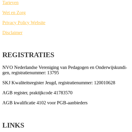
Tarie­ven
Wet en Zorg
Pri­va­cy Poli­cy Website
Dis­clai­mer
REGISTRATIES
NVO Neder­land­se Ver­e­ni­ging van Peda­go­gen en Onder­wijs­kun­di­
gen, regi­stra­tie­num­mer: 13795
SKJ Kwa­li­teits­re­gis­ter Jeugd, regi­stra­tie­num­mer: 120010628
AGB regis­ter, prak­tijk­co­de 41783570
AGB kwa­li­fi­ca­tie 4102 voor PGB-aanbieders
LINKS