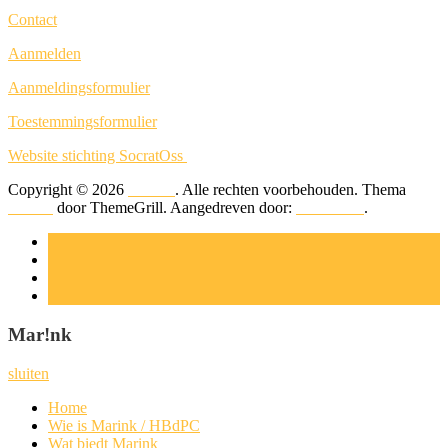
Con­tact
Aan­mel­den
Aan­mel­dings­for­mu­lier
Toe­stem­mings­for­mu­lier
Web­si­te stich­ting SocratOss
Copyright © 2026
Mar!nk
. Alle rechten voorbehouden. Thema
Suffice
door ThemeGrill. Aangedreven door:
WordPress
.
Mar!nk
sluiten
Home
Wie is Marink / HBdPC
Wat biedt Marink