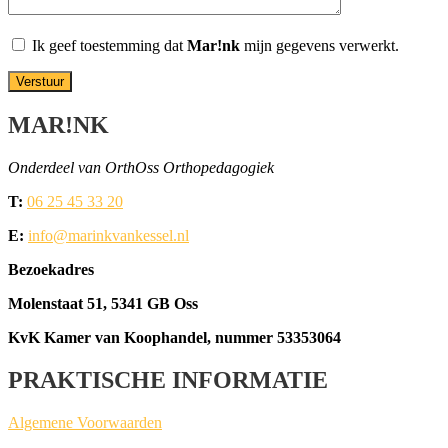
Ik geef toe­stem­ming dat
Mar!nk
mijn gege­vens verwerkt.
MAR!NK
Onder­deel van OrthOss Orthopedagogiek
T:
06 25 45 33 20
E:
info@marinkvankessel.nl
Bezoe­kadres
Molen­staat 51, 5341 GB Oss
KvK Kamer van Koop­han­del, num­mer 53353064
PRAKTISCHE INFORMATIE
Alge­me­ne Voorwaarden