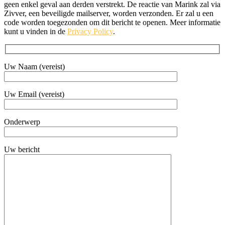
geen enkel geval aan der­den ver­strekt. De reac­tie van Marink zal via
Zivver, een bevei­lig­de mail­ser­ver, wor­den ver­zon­den. Er zal u een
code wor­den toe­ge­zon­den om dit bericht te ope­nen. Meer infor­ma­tie
kunt u vin­den in de
Pri­va­cy Poli­cy
.
Uw Naam (ver­eist)
Uw Email (ver­eist)
Onderwerp
Uw bericht