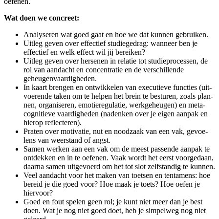
oefenen.
Wat doen we concreet:
Ana­ly­se­ren wat goed gaat en hoe we dat kun­nen gebruiken.
Uit­leg geven over effec­tief stu­die­ge­drag: wan­neer ben je
effec­tief en welk effect wil jij bereiken?
Uit­leg geven over her­se­nen in rela­tie tot stu­die­pro­ces­sen, de
rol van aan­dacht en con­cen­tra­tie en de ver­schil­len­de
geheugenvaardigheden.
In kaart bren­gen en ont­wik­ke­len van exe­cu­tie­ve func­ties (uit­
voe­ren­de taken om te hel­pen het brein te bestu­ren, zoals plan­
nen, orga­ni­se­ren, emo­tie­re­gu­la­tie, werk­ge­heu­gen) en met­a­
cog­ni­tie­ve vaar­dig­he­den (naden­ken over je eigen aan­pak en
hier­op reflecteren).
Pra­ten over moti­va­tie, nut en nood­zaak van een vak, gevoe­
lens van weer­stand of angst.
Samen wer­ken aan een vak om de meest pas­sen­de aan­pak te
ont­dek­ken en in te oefe­nen. Vaak wordt het eerst voor­ge­daan,
daar­na samen uit­ge­voerd om het tot slot zelf­stan­dig te kunnen.
Veel aan­dacht voor het maken van toet­sen en ten­ta­mens: hoe
bereid je die goed voor? Hoe maak je toets? Hoe oefen je
hiervoor?
Goed en fout spe­len geen rol; je kunt niet meer dan je best
doen. Wat je nog niet goed doet, heb je sim­pel­weg nog niet