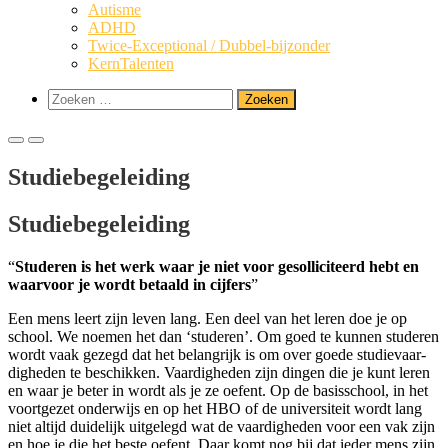
Autis­me
ADHD
Twi­­ce-Excep­­ti­o­­nal / Dubbel-bijzonder
Kern­Ta­len­ten
Toon
Zoeken
zoekformulier
naar:
Primair
Primair
menu
menu
Stu­die­be­ge­lei­ding
voor
voor
mobiel
desktop
Stu­die­be­ge­lei­ding
“
Stu­de­ren is het werk waar je niet voor gesol­li­ci­teerd hebt en
waar­voor je wordt betaald in cij­fers
”
Een mens leert zijn leven lang. Een deel van het leren doe je op
school. We noe­men het dan ‘stu­de­ren’. Om goed te kun­nen stu­de­ren
wordt vaak gezegd dat het belang­rijk is om over goe­de stu­die­vaar­
dig­he­den te beschik­ken. Vaar­dig­he­den zijn din­gen die je kunt leren
en waar je beter in wordt als je ze oefent. Op de basis­school, in het
voort­ge­zet onder­wijs en op het HBO of de uni­ver­si­teit wordt lang
niet altijd dui­de­lijk uit­ge­legd wat de vaar­dig­he­den voor een vak zijn
en hoe je die het bes­te oefent. Daar komt nog bij dat ieder mens zijn