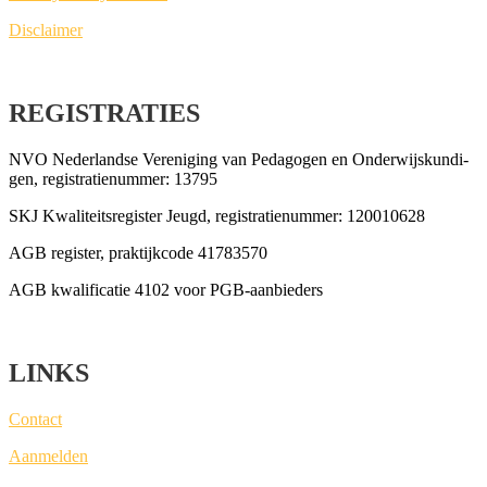
Dis­clai­mer
REGISTRATIES
NVO Neder­land­se Ver­e­ni­ging van Peda­go­gen en Onder­wijs­kun­di­
gen, regi­stra­tie­num­mer: 13795
SKJ Kwa­li­teits­re­gis­ter Jeugd, regi­stra­tie­num­mer: 120010628
AGB regis­ter, prak­tijk­co­de 41783570
AGB kwa­li­fi­ca­tie 4102 voor PGB-aanbieders
LINKS
Con­tact
Aan­mel­den