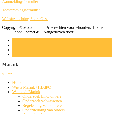
Aan­mel­dings­for­mu­lier
Toe­stem­mings­for­mu­lier
Web­si­te stich­ting SocratOss
Copyright © 2026
Mar!nk
. Alle rechten voorbehouden. Thema
Suffice
door ThemeGrill. Aangedreven door:
WordPress
.
Mar!nk
sluiten
Home
Wie is Marink / HBdPC
Wat biedt Marink
Onder­zoek kind/jongere
Onder­zoek volwassenen
Bege­lei­ding van kinderen
Onder­steu­ning van ouders