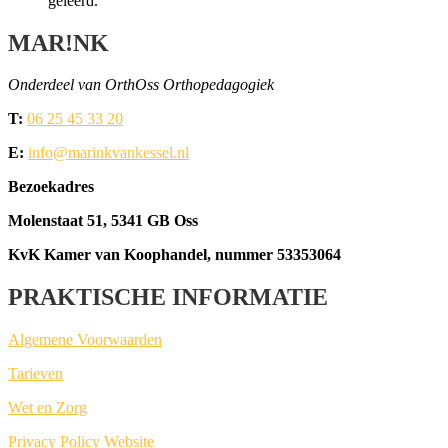
geleerd.
MAR!NK
Onder­deel van OrthOss Orthopedagogiek
T:
06 25 45 33 20
E:
info@marinkvankessel.nl
Bezoe­kadres
Molen­staat 51, 5341 GB Oss
KvK Kamer van Koop­han­del, num­mer 53353064
PRAKTISCHE INFORMATIE
Alge­me­ne Voorwaarden
Tarie­ven
Wet en Zorg
Pri­va­cy Poli­cy Website