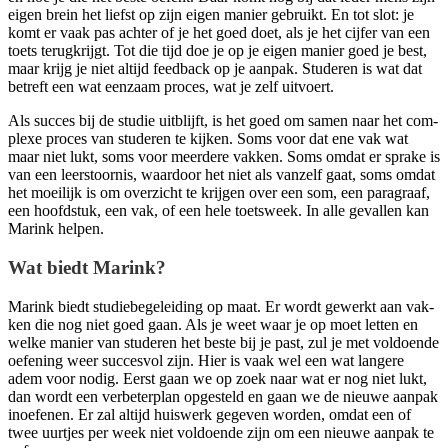
eigen brein het liefst op zijn eigen manier gebruikt. En tot slot: je
komt er vaak pas ach­ter of je het goed doet, als je het cij­fer van een
toets terug­krijgt. Tot die tijd doe je op je eigen manier goed je best,
maar krijg je niet altijd feed­back op je aan­pak. Stu­de­ren is wat dat
betreft een wat een­zaam pro­ces, wat je zelf uitvoert.
Als suc­ces bij de stu­die uit­blijft, is het goed om samen naar het com­
plexe pro­ces van stu­de­ren te kij­ken. Soms voor dat ene vak wat
maar niet lukt, soms voor meer­de­re vak­ken. Soms omdat er spra­ke is
van een leer­stoor­nis, waar­door het niet als van­zelf gaat, soms omdat
het moei­lijk is om over­zicht te krij­gen over een som, een para­graaf,
een hoofd­stuk, een vak, of een hele toets­week. In alle geval­len kan
Marink helpen.
Wat biedt Marink?
Marink biedt stu­die­be­ge­lei­ding op maat. Er wordt gewerkt aan vak­
ken die nog niet goed gaan. Als je weet waar je op moet let­ten en
wel­ke manier van stu­de­ren het bes­te bij je past, zul je met vol­doen­de
oefe­ning weer suc­ces­vol zijn. Hier is vaak wel een wat lan­ge­re
adem voor nodig. Eerst gaan we op zoek naar wat er nog niet lukt,
dan wordt een ver­be­ter­plan opge­steld en gaan we de nieu­we aan­pak
inoe­fe­nen. Er zal altijd huis­werk gege­ven wor­den, omdat een of
twee uur­tjes per week niet vol­doen­de zijn om een nieu­we aan­pak te